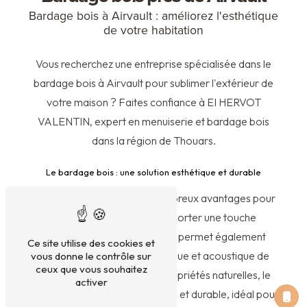
Bardage bois à Airvault : améliorez l'esthétique
de votre habitation
Vous recherchez une entreprise spécialisée dans le
bardage bois à Airvault pour sublimer l'extérieur de
votre maison ? Faites confiance à EI HERVOT
VALENTIN, expert en menuiserie et bardage bois
dans la région de Thouars.
Le bardage bois : une solution esthétique et durable
Le bardage bois offre de nombreux avantages pour
votre habitat. En plus d'apporter une touche
chaleureuse et authentique, il permet également
Ce site utilise des cookies et
d'améliorer l'isolation thermique et acoustique de
vous donne le contrôle sur
ceux que vous souhaitez
votre maison. Grâce à ses propriétés naturelles, le
activer
bois est un matériau écologique et durable, idéal pour