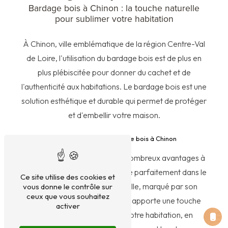
Bardage bois à Chinon : la touche naturelle
pour sublimer votre habitation
À Chinon, ville emblématique de la région Centre-Val
de Loire, l'utilisation du bardage bois est de plus en
plus plébiscitée pour donner du cachet et de
l'authenticité aux habitations. Le bardage bois est une
solution esthétique et durable qui permet de protéger
et d'embellir votre maison.
Les avantages du bardage bois à Chinon
Le bardage bois présente de nombreux avantages à
Chinon. Tout d'abord, il s'intègre parfaitement dans le
Ce site utilise des cookies et
paysage architectural de la ville, marqué par son
vous donne le contrôle sur
ceux que vous souhaitez
patrimoine historique. Le bois apporte une touche
activer
naturelle et chaleureuse à votre habitation, en