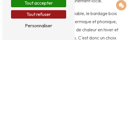
harmonie avec l'environnement local.
Tout accepter
En plus de son esthétique indéniable, le bardage bois
Tout refuser
offre une excellente isolation thermique et phonique,
Personnaliser
permettant de réduire les pertes de chaleur en hiver et
de limiter les nuisances sonores. C'est donc un choix
judicieux pour améliorer le confort de vie au sein de
votre foyer, tout en réalisant des économies
d'énergie.
Par ailleurs, le bardage bois est aussi un matériau
durable et écologique, issu de forêts gérées de
manière responsable. En optant pour le bardage bois
à Chinon, vous contribuez ainsi à la préservation de
l'environnement et au développement durable.
EI HERVOT VALENTIN : votre spécialiste du bardage bois à
Chinon