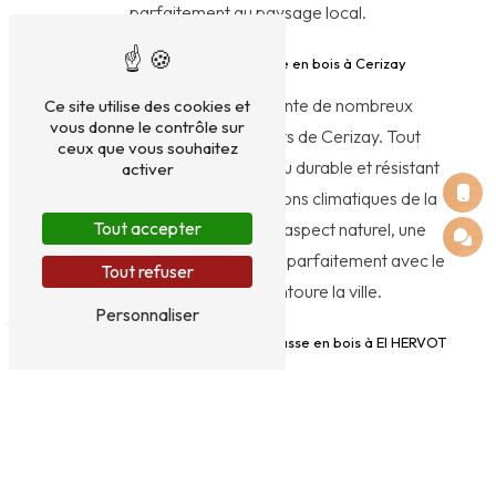
parfaitement au paysage local.
Les avantages d'une terrasse en bois à Cerizay
Une terrasse en bois présente de nombreux
Ce site utilise des cookies et
vous donne le contrôle sur
avantages pour les habitants de Cerizay. Tout
ceux que vous souhaitez
d'abord, le bois est un matériau durable et résistant
activer
qui saura supporter les variations climatiques de la
Tout accepter
région. De plus, grâce à son aspect naturel, une
terrasse en bois s'harmonisera parfaitement avec le
Tout refuser
cadre verdoyant qui entoure la ville.
Personnaliser
Confier la réalisation de votre terrasse en bois à EI HERVOT
VALENTIN
Si vous souhaitez faire construire une terrasse en bois
à Cerizay, l'entreprise EI HERVOT VALENTIN est le
partenaire idéal. Située à Thouars, à proximité de
Cerizay, cette entreprise spécialisée dans les travaux