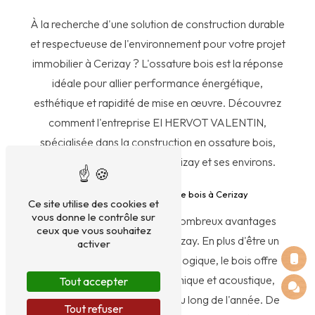
À la recherche d'une solution de construction durable
et respectueuse de l'environnement pour votre projet
immobilier à Cerizay ? L'ossature bois est la réponse
idéale pour allier performance énergétique,
esthétique et rapidité de mise en œuvre. Découvrez
comment l'entreprise EI HERVOT VALENTIN,
spécialisée dans la construction en ossature bois,
peut réaliser votre rêve à Cerizay et ses environs.
Les avantages de l'ossature bois à Cerizay
Ce site utilise des cookies et
vous donne le contrôle sur
L'ossature bois présente de nombreux avantages
ceux que vous souhaitez
pour votre construction à Cerizay. En plus d'être un
activer
matériau renouvelable et écologique, le bois offre
une excellente isolation thermique et acoustique,
Tout accepter
pour un confort optimal tout au long de l'année. De
Tout refuser