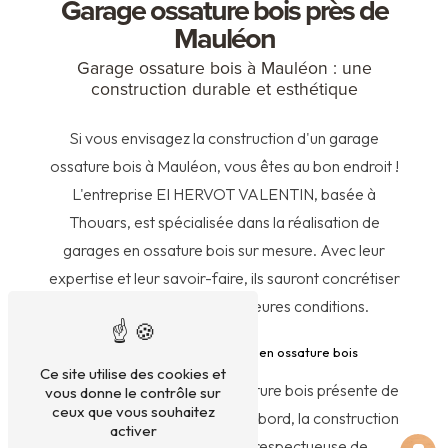
Garage ossature bois près de
Mauléon
Garage ossature bois à Mauléon : une
construction durable et esthétique
Si vous envisagez la construction d'un garage
ossature bois à Mauléon, vous êtes au bon endroit !
L'entreprise EI HERVOT VALENTIN, basée à
Thouars, est spécialisée dans la réalisation de
garages en ossature bois sur mesure. Avec leur
expertise et leur savoir-faire, ils sauront concrétiser
votre projet dans les meilleures conditions.
Les avantages d'un garage en ossature bois
Ce site utilise des cookies et
Opter pour un garage en ossature bois présente de
vous donne le contrôle sur
ceux que vous souhaitez
nombreux avantages. Tout d'abord, la construction
activer
en bois est écologique et respectueuse de