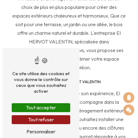
choix de plus en plus populaire pour créer des
espaces extérieurs chaleureux et harmonieux. Que ce
soit pour une terrasse, un jardin ou une allée, le bois
offre un charme naturel et durable. L'entreprise EI
HERVOT VALENTIN, spécialisée dans
l'aménagement extérieur en bois, vous propose ses
services sur mesure pour sublimer votre espace
extérieur à Mauléon.
Ce site utilise des cookies et
vous donne le contrôle sur
L'expertise d'EI HERVOT VALENTIN
ceux que vous souhaitez
activer
Fort de son savoir-faire et de son expérience, EI
HERVOT VALENTIN vous accompagne dans la
Tout accepter
réalisation de vos projets d'aménagement extérieur
en bois à Mauléon. Que vous souhaitiez installer une
Tout refuser
terrasse en bois, une pergola ou encore des clôtures
Personnaliser
en bois, nos équipes qualifiées sauront répondre à vos