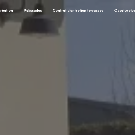
réation
Palissades
Contrat d'entretien terrasses
Ossature b