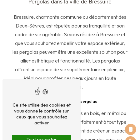
Pergolas dans la ville de Bressuire
Bressuire, charmante commune du département des
Deux-Sèvres, est réputée pour sa tranquillité et son
cadre de vie agréable. Si vous résidez à Bressuire et
que vous souhaitez embellir votre espace extérieur,
les pergolas peuvent être une excellente solution pour
allier esthétique et fonctionnalité. Les pergolas
offrent un espace de vie supplémentaire en plein air,
idéal pour profiter des beaux jours en toute
convivialité.
Les avantages des pergolas
Ce site utilise des cookies et
vous donne le contrôle sur
Les pergolas sont des structures en bois, en métal ou
ceux que vous souhaitez
en aluminium, qui s'intègrent parfaitement à tout type
activer
d'environnement. Elles permettent de créer un espace
Tout accepter
ombragé pour se détendre, recevoir des amis ou