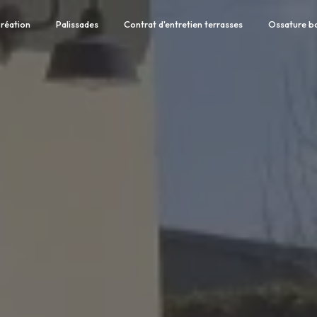
réation
Palissades
Contrat d'entretien terrasses
Ossature b