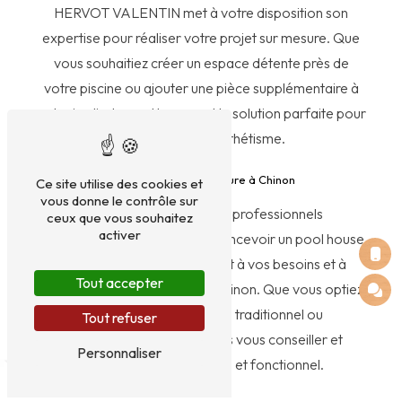
HERVOT VALENTIN met à votre disposition son
expertise pour réaliser votre projet sur mesure. Que
vous souhaitiez créer un espace détente près de
votre piscine ou ajouter une pièce supplémentaire à
votre jardin, le pool house est la solution parfaite pour
allier confort et esthétisme.
Un pool house sur mesure à Chinon
Ce site utilise des cookies et
vous donne le contrôle sur
Grâce à notre équipe de professionnels
ceux que vous souhaitez
activer
expérimentés, vous pourrez concevoir un pool house
qui correspond parfaitement à vos besoins et à
Tout accepter
l'esthétique de votre jardin à Chinon. Que vous optiez
pour un design moderne, traditionnel ou
Tout refuser
contemporain, nous saurons vous conseiller et
Personnaliser
réaliser un espace unique et fonctionnel.