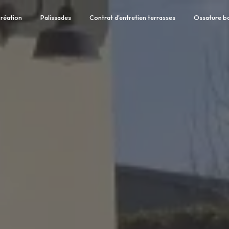
réation
Palissades
Contrat d'entretien terrasses
Ossature b