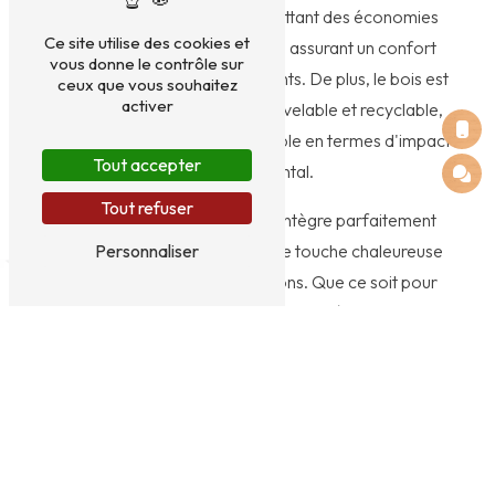
thermique et phonique, permettant des économies
Ce site utilise des cookies et
d'énergie significatives tout en assurant un confort
vous donne le contrôle sur
optimal à l'intérieur des bâtiments. De plus, le bois est
ceux que vous souhaitez
activer
un matériau écologique, renouvelable et recyclable,
ce qui en fait un choix responsable en termes d'impact
Tout accepter
environnemental.
Tout refuser
À Soulbrois, l'ossature bois s'intègre parfaitement
Personnaliser
dans le paysage et apporte une touche chaleureuse
et authentique aux constructions. Que ce soit pour
des maisons traditionnelles ou des bâtiments plus
contemporains, le bois s'adapte à tous les styles
architecturaux.
L'entreprise EI HERVOT VALENTIN : votre spécialiste en
ossature bois à Soulbrois
Basée à Thouars, l'entreprise EI HERVOT VALENTIN