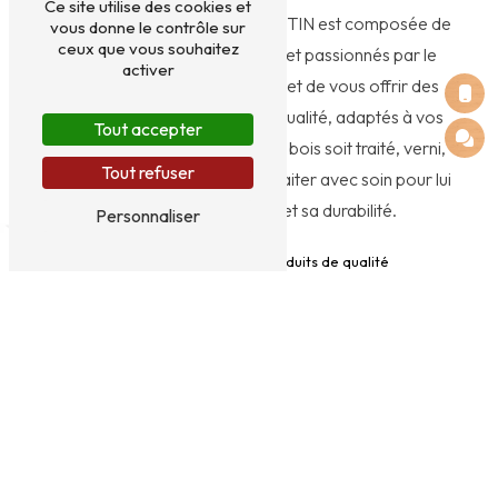
Ce site utilise des cookies et
L'équipe de EI HERVOT VALENTIN est composée de
vous donne le contrôle sur
ceux que vous souhaitez
professionnels expérimentés et passionnés par le
activer
bois. Leur expertise leur permet de vous offrir des
services d'entretien de haute qualité, adaptés à vos
Tout accepter
besoins spécifiques. Que votre bois soit traité, verni,
Tout refuser
peint ou brut, nous saurons le traiter avec soin pour lui
redonner tout son éclat et sa durabilité.
Personnaliser
Des techniques et des produits de qualité
Pour l'entretien du bois extérieur, nous utilisons des
techniques et des produits de qualité qui respectent à
la fois votre environnement et la longévité de votre
bois. Que ce soit pour nettoyer, traiter, protéger ou
rénover votre bois, nous avons les solutions adaptées
pour préserver sa beauté naturelle et sa résistance
aux intempéries.