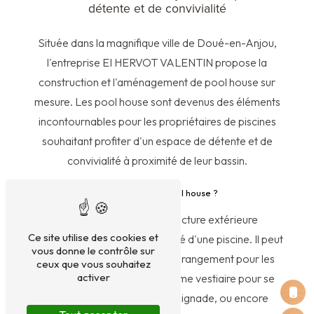
détente et de convivialité
Située dans la magnifique ville de Doué-en-Anjou,
l'entreprise EI HERVOT VALENTIN propose la
construction et l'aménagement de pool house sur
mesure. Les pool house sont devenus des éléments
incontournables pour les propriétaires de piscines
souhaitant profiter d'un espace de détente et de
convivialité à proximité de leur bassin.
Qu'est-ce qu'un pool house ?
Un pool house est une structure extérieure
Ce site utilise des cookies et
généralement située à proximité d'une piscine. Il peut
vous donne le contrôle sur
être utilisé comme espace de rangement pour les
ceux que vous souhaitez
activer
équipements de piscine, comme vestiaire pour se
changer avant et après la baignade, ou encore