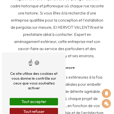
cadre historique et pittoresque où chaque rue raconte
une histoire. Si vous êtes à la recherche d'une
entreprise qualifiée pour la conception et l'installation
de pergolas sur mesure, EI HERVOT VALENTIN est le
prestataire idéal à contacter. Expert en
aménagement extérieur, cette entreprise met son
savoir-faire au service des particuliers et des
professionnels à Parthenay et ses environs.
Conception sur mesure
Ce site utilise des cookies et
Les pergolas sont des structures extérieures à la fois
vous donne le contrôle sur
ceux que vous souhaitez
esthétiques et fonctionnelles, idéales pour embellir
activer
votre espace et créer un coin de détente agréable.
Chez EI HERVOT VALENTIN, chaque projet de
Tout accepter
pergola est conçu sur mesure, en fonction de vos
Tout refuser
envies, de votre espace disponible et de l'architecture