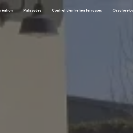
réation
Palissades
Contrat d'entretien terrasses
Ossature b