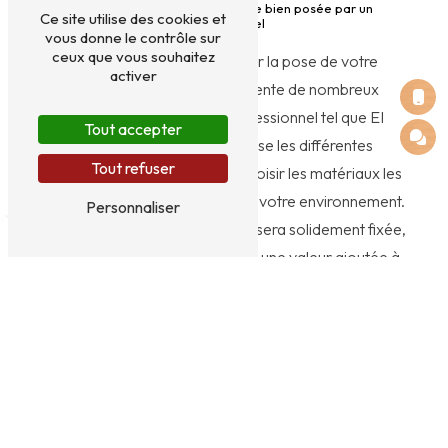
Les avantages d'une palissade bien posée par un
Ce site utilise des cookies et
professionnel
vous donne le contrôle sur
ceux que vous souhaitez
Faire appel à un expert pour la pose de votre
activer
palissade à Parthenay présente de nombreux
avantages. En effet, un professionnel tel que EI
Tout accepter
HERVOT VALENTIN maîtrise les différentes
Tout refuser
techniques de pose et saura choisir les matériaux les
plus adaptés à vos besoins et à votre environnement.
Personnaliser
Non seulement votre palissade sera solidement fixée,
mais elle apportera également une valeur ajoutée à
votre propriété.
Une palissade sur mesure pour répondre à vos exigences
Chaque projet de pose de palissade à Parthenay est
unique, c'est pourquoi EI HERVOT VALENTIN met un
point d'honneur à vous proposer des solutions sur