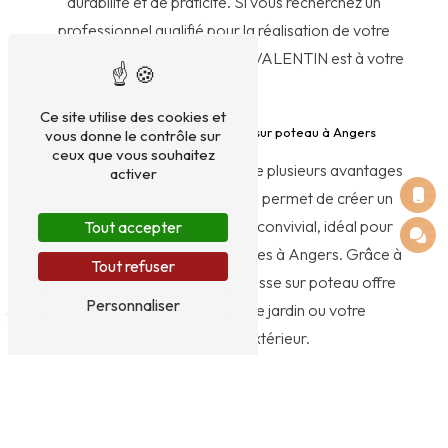
durabilité et de praticité. Si vous recherchez un
professionnel qualifié pour la réalisation de votre
projet, l'entreprise EI HERVOT VALENTIN est à votre
service.
Ce site utilise des cookies et
Les avantages d'une terrasse sur poteau à Angers
vous donne le contrôle sur
ceux que vous souhaitez
La terrasse sur poteau présente plusieurs avantages
activer
indéniables. Tout d'abord, elle permet de créer un
espace extérieur agréable et convivial, idéal pour
Tout accepter
profiter des journées ensoleillées à Angers. Grâce à
Tout refuser
sa structure surélevée, la terrasse sur poteau offre
Personnaliser
une vue dégagée sur votre jardin ou votre
environnement extérieur.
En outre, la terrasse sur poteau est une solution
esthétique qui s'intègre parfaitement à tous les styles
architecturaux. Vous pouvez choisir parmi une large