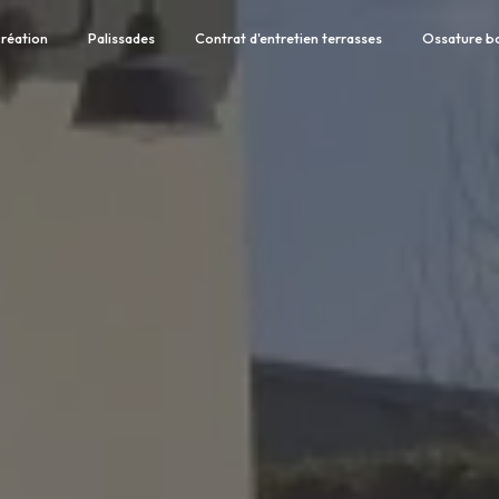
réation
Palissades
Contrat d'entretien terrasses
Ossature b