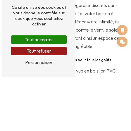
créer un espace protégé des regards indiscrets dans
Ce site utilise des cookies et
vous donne le contrôle sur
votre jardin, sur votre terrasse ou votre balcon à
ceux que vous souhaitez
Doué-en-Anjou. En plus de protéger votre intimité, ils
activer
constituent une barrière visuelle contre le vent, le soleil
et les bruits extérieurs, vous offrant ainsi un espace de
Tout accepter
vie plus paisible et agréable.
Tout refuser
Une large gamme de brise-vues pour tous les goûts
Personnaliser
Que vous recherchiez un brise-vue en bois, en PVC,
en aluminium ou en tissu, EI HERVOT VALENTIN
propose une gamme variée de produits répondant à
tous vos besoins et à toutes vos envies de
décoration. Les brise-vues peuvent être
personnalisés en fonction de vos préférences
esthétiques et de la configuration de votre espace
extérieur à Doué-en-Anjou.