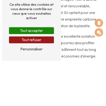
Ce site utilise des cookies et
le bois est un matériau naturel et renouvelable,
vous donne le contrôle sur
respectueux de l'environnement. En optant pour une
ceux que vous souhaitez
activer
ossature bois, vous réduirez votre empreinte carbone
et contribuerez à la préservation de la planète.
Tout accepter
De plus, l'ossature bois offre une excellente isolation
Tout refuser
thermique et acoustique. Vous pourrez ainsi profiter
Personnaliser
d'un confort optimal dans votre bâtiment tout au long
de l'année, tout en réalisant des économies d'énergie.
Enfin, la construction en ossature bois est rapide et
peu intrusive. Vous pourrez voir votre projet prendre
forme rapidement, et limiter les nuisances sonores et
visuelles pour votre voisinage à Niort.
EI HERVOT VALENTIN : expert en ossature bois à Niort