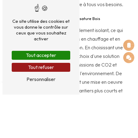
VALENTIN est là pour répondre à tous vos besoins.
Les Avantages de l'Ossature Bois
Ce site utilise des cookies et
vous donne le contrôle sur
Le bois est un matériau naturellement isolant, ce qui
ceux que vous souhaitez
activer
permet de réduire les besoins en chauffage et en
climatisation de votre habitation. En choisissant une
Tout accepter
ossature bois, vous faites le choix d'une solution
écologique, qui limite les émissions de CO2 et
Tout refuser
contribue à la préservation de l'environnement. De
Personnaliser
plus, la légèreté du bois permet une mise en oeuvre
rapide et efficace, pour des chantiers plus courts et
moins contraignants.
La Construction d'Ossature Bois avec EI HERVOT VALENTIN
Spécialisée dans la construction d'ossature bois à
Cholet, l'entreprise EI HERVOT VALENTIN met à