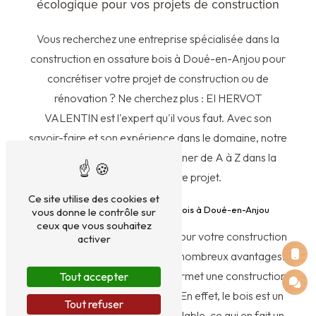
écologique pour vos projets de construction
Vous recherchez une entreprise spécialisée dans la
construction en ossature bois à Doué-en-Anjou pour
concrétiser votre projet de construction ou de
rénovation ? Ne cherchez plus : EI HERVOT
VALENTIN est l'expert qu'il vous faut. Avec son
savoir-faire et son expérience dans le domaine, notre
équipe saura vous accompagner de A à Z dans la
réalisation de votre projet.
Ce site utilise des cookies et
Les avantages d'une ossature bois à Doué-en-Anjou
vous donne le contrôle sur
ceux que vous souhaitez
Opter pour une ossature bois pour votre construction
activer
à Doué-en-Anjou présente de nombreux avantages.
Tout d'abord, l'ossature bois permet une construction
Tout accepter
plus rapide et plus écologique. En effet, le bois est un
Tout refuser
matériau renouvelable et recyclable, ce qui en fait un