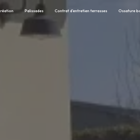
réation
Palissades
Contrat d'entretien terrasses
Ossature b